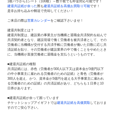
1枚バラから1シート（100枚）～数千枚でも即金対応可能です！
建退共証紙が余った
際も
建退共証紙を高価お買取り可能
です！
是非お持ち込みや郵送で売却してください！
ご来店の際は
営業カレンダー
をご確認下さいませ！
建退共制度とは？
建退共制度は、建設業の事業主が当機構と退職金共済契約を結んで
共済契約者となり、建設現場で働く労働者を被共済者として、その
労働者に当機構が交付する共済手帳に労働者が働いた日数に応じ共
済証紙を貼り、その労働者が建設業界の中で働くことをやめたとき
に、当機構が直接労働者に退職金を支払うというものです。
■建退共証紙の種類
共済証紙には、赤色（労働者が300人以下又は資本金が3億円以下
の中小事業主に雇われる労働者のための証紙）と青色（労働者が
300人を超え、かつ、資本金が3億円を超える大手事業主に雇われ
る労働者のための証紙）の共済証紙があり、どちらも１日券と10
日券があります。
■建退共証紙が余って困っています
チケットショップアイギフトでは
建退共証紙を高価買取
しておりま
すのでご安心下さい。