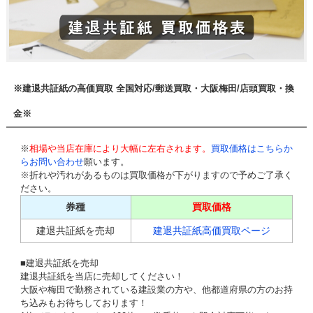
※建退共証紙の高価買取 全国対応/郵送買取・大阪梅田/店頭買取・換
金※
※
相場や当店在庫により大幅に左右されます。
買取価格はこちらか
らお問い合わせ
願います。
※折れや汚れがあるものは買取価格が下がりますので予めご了承く
ださい。
券種
買取価格
建退共証紙を売却
建退共証紙高価買取ページ
■建退共証紙を売却
建退共証紙を当店に売却してください！
大阪や梅田で勤務されている建設業の方や、他都道府県の方のお持
ち込みもお待ちしております！