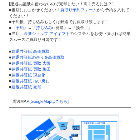
[建退共証紙を使わないので売却したい！高く売るには？］
■当店におまかせください！
買取り予約フォーム
から予約を入れて
ください！
■予約後、持ち込みもしくは郵送でお買取り致します！
■「
予約
」→「
持ち込み
or発送」→「換金！」
■当店、
金券ショップ アイギフト
のシステムをお使い頂ければ簡単
スムーズに買取り可能です！
■
建退共証紙 高価買取
■
建退共証紙の余りを高価買取
■
建退共証紙 買取 大阪
■
建退共証紙 買取 梅田
■
建退共証紙 現金化
■
建退共証紙 払い戻し
■
建退共証紙 売却
周辺MAP[
GoogleMapはこちら
]