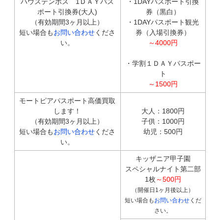
ハウステンボス 1ＤＡＹパス
・1DAYパスポート引換
ポート引換券(大人)
券（黒白）
（有効期間3ヶ月以上）
・1DAYパスポート観光
短い場合も
お問い合わせ
くださ
券（入場引換券）
い。
～4000円
・学割１ＤＡＹパスポー
ト
～1500円
モートピアパスポート高価買取
します！
大人：1800円
（有効期間3ヶ月以上）
子供：1000円
短い場合も
お問い合わせ
くださ
幼児：500円
い。
キッザニア甲子園
スペシャルナイト第二部
1枚
～500円
（開催日1ヶ月後以上）
短い場合も
お問い合わせ
くだ
さい。