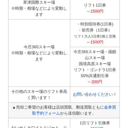
草津国際スキー場
リフト1日券
※時期・相場などにより変動し
～1500円
ます
・特別招待券(1日券)
・前売券（1日券）
リフト大人1日券1枚と交換
～1500円
今庄365スキー場
今庄365スキー場・函館
※時期・相場などにより変動し
山スキー場
ます
国境高原スキー場
リフト・ゴンドラ1日券
50%共通割引券
～200円
その他のスキー場のリフト券高
お問い合わせください！
く買います！
▲売却ご希望のお客様は店頭買取、郵送買取ともに
金券買
取予約フォーム
から送信願います。
1日リフト引換券
だいせんホワイトリゾート リ