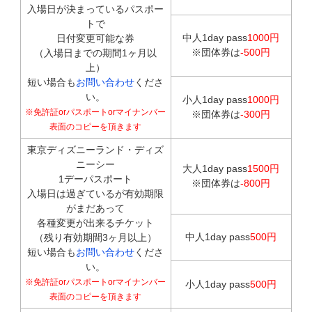
入場日が決まっているパスポー
トで
中人1day pass
1000円
日付変更可能な券
※団体券は
-500円
（入場日までの期間1ヶ月以
上）
短い場合も
お問い合わせ
くださ
い。
小人1day pass
1000円
※免許証orパスポートorマイナンバー
※団体券は
-300円
表面のコピーを頂きます
東京ディズニーランド・ディズ
ニーシー
大人1day pass
1500円
1デーパスポート
※団体券は
-800円
入場日は過ぎているが有効期限
がまだあって
各種変更が出来るチケット
中人1day pass
500円
（残り有効期間3ヶ月以上）
短い場合も
お問い合わせ
くださ
い。
※免許証orパスポートorマイナンバー
小人1day pass
500円
表面のコピーを頂きます