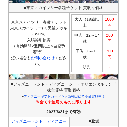
■東京スカイツリー各種チケット 買取り価格
大人（18歳以
1000
東京スカイツリー各種チケット
上）
円
東京スカイツリー(R)天望デッキ
(350m)
中人（12～17
200
入場券引換券
歳）
円
（有効期間2週間以上※当店到
子供（6～11
200
着時）
歳）
円
短い場合も
お問い合わせ
くださ
い。
幼児
-
■ディズニーランド・ディズニーシー・オリエンタルランド
株主優待 買取価格
■
ディズニーギフトカードを大阪梅田にて高価買取中！
※全て未使用のものに限ります
2027/8/31まで有効
ディズニーランド・ディズニー
■郵送