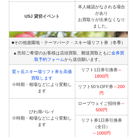
本人確認がなされる場合
があり
USJ 貸切イベント
お買取りが出来なくなり
ました。
■その他遊園地・テーマパーク・スキー場リフト券（冬季）
▲売却ご希望のお客様は店頭買取、郵送買取ともに
金券買
取予約フォーム
から送信願います。
リフト1日券引換券
～
鷲ヶ岳スキー場リフト券を高価
1800円
買取します
※時期・相場などにより変動し
リフト50％OFF券
～200
ます
円
ロープウェイご招待券
～
500円
びわ湖バレイ
※時期・相場などにより変動し
リフト券1日券引換券
ます
（全日）
～1000円