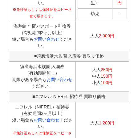
い。
生）
円
※免許証もしくは保険証をコピーさ
幼児
-
せて頂きます。
海遊館 年間パスポート引換券
（有効期間2ヶ月以上）
大人
2,000円
短い場合も
お問い合わせ
くださ
い。
■須磨海浜水族園 入園券 買取り価格
須磨海浜水族園 入園券
大人
250円
（有効期間無し）
中人
150円
期限がある場合も
お問い合わせ
小人
100円
ください。
■ニフレル NIFREL 招待券 買取り価格
ニフレル（NIFREL）招待券
（有効期間2ヶ月以上）
短い場合も
お問い合わせ
くださ
大人
1,200円
い。
※免許証もしくは保険証をコピーさ