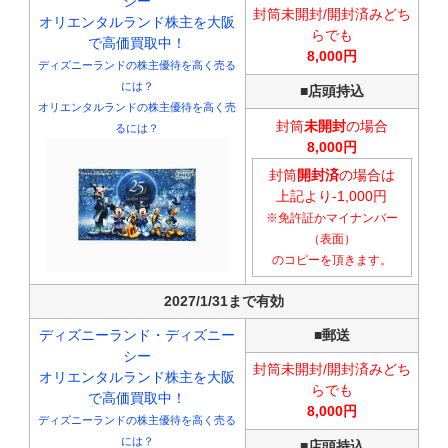
シー
封筒未開封/開封済みどち
オリエンタルランド株主を大阪
らでも
で高価買取中！
8,000円
ディズニーランドの株主優待を高く売る
には？
■
店頭持込
オリエンタルランドの株主優待を高く売
封筒
未開封
の場合
るには？
8,000円
封筒
開封済
の場合は
上記より-1,000円
※免許証かマイナンバー
（表面）
のコピーを頂きます。
2027/1/31まで有効
ディズニーランド・ディズニー
■郵送
シー
封筒未開封/開封済みどち
オリエンタルランド株主を大阪
らでも
で高価買取中！
8,000円
ディズニーランドの株主優待を高く売る
には？
■
店頭持込