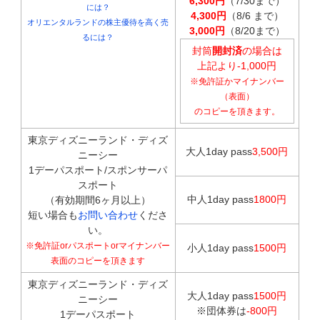
6,300円
（7/30まで）
には？
4,300円
（8/6 まで）
オリエンタルランドの株主優待を高く売
3,000円
（8/20まで）
るには？
封筒
開封済
の場合は
上記より-1,000円
※免許証かマイナンバー
（表面）
のコピーを頂きます。
東京ディズニーランド・ディズ
大人1day pass
3,500円
ニーシー
1デーパスポート/スポンサーパ
スポート
中人1day pass
1800円
（有効期間6ヶ月以上）
短い場合も
お問い合わせ
くださ
い。
※免許証orパスポートorマイナンバー
小人1day pass
1500円
表面のコピーを頂きます
東京ディズニーランド・ディズ
大人1day pass
1500円
ニーシー
※団体券は
-800円
1デーパスポート