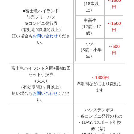
～1800
（18歳以
円
上）
■富士急ハイランド
前売フリーパス
中高生
※コンビニ発行券
～1500
（12歳～17
（有効期間3週間以上）
円
歳）
短い場合も
お問い合わせ
くださ
い。
小人
～500
（3歳～小学
円
生）
富士急ハイランド入園+乗物3回
セット引換券
～1300円
（大人）
※期間などにより変動し
（有効期間3ヶ月以上）
ます
短い場合も
お問い合わせ
くださ
い。
ハウステンボス
・各コンビニ発行のもの
・1DAYパスポート引換
券（紫）