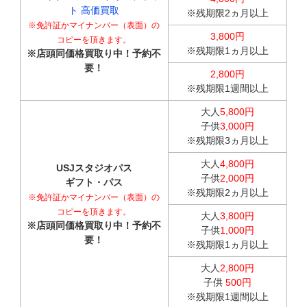
ト 高価買取
※残期限2ヵ月以上
※免許証かマイナンバー（表面）の
3,800円
コピーを頂きます。
※残期限1ヵ月以上
※店頭同価格買取り中！予約不
要！
2,800円
※残期限1週間以上
大人
5,800円
子供
3,000円
※残期限3ヵ月以上
大人
4,800円
USJスタジオパス
子供
2,000円
ギフト・パス
※残期限2ヵ月以上
※免許証かマイナンバー（表面）の
コピーを頂きます。
大人
3,800円
※店頭同価格買取り中！予約不
子供
1,000円
要！
※残期限1ヵ月以上
大人
2,800円
子供
500円
※残期限1週間以上