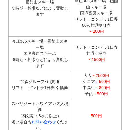
今庄365スキー場・函館
函館山スキー場
山スキー場
※時期・相場などにより変動し
国境高原スキー場
ます
リフト・ゴンドラ1日券
50%共通割引券
～200円
今庄365スキー場・函館山スキ
ー場
リフト・ゴンドラ1日券
国境高原スキー場
共通引換券
※時期・相場などにより変動し
～1500円
ます
大人
～2500円
加森グループ4山共通
シニア
～500円
リフト・ゴンドラ1日券 引換券
中高生
～800円
子供
～500円
スパリゾートハワイアンズ入場
券
（有効期間3ヶ月以上）
500円
短い場合も
お問い合わせ
くださ
い。