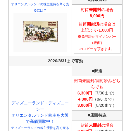
オリエンタルランドの株主優待を高く売
封筒
未開封
の場合
るには？
8,000円
封筒
開封済
の場合は
上記より-1,000円
※免許証かマイナンバー
（表面）
のコピーを頂きます。
2026/8/31まで有効
■郵送
封筒未開封/開封済みどち
らでも
6,300円
（7/30まで）
4,300円
（8/6 まで）
ディズニーランド・ディズニー
3,000円
（8/20まで）
シー
オリエンタルランド株主を大阪
■
店頭持込
で高価買取中！
封筒
未開封
の場合
ディズニーランドの株主優待を高く売る