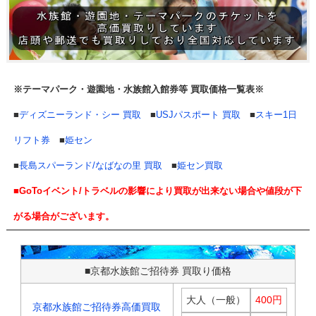
※テーマパーク・遊園地・水族館入館券等 買取価格一覧表※
■
ディズニーランド・シー 買取
■
USJパスポート 買取
■
スキー1日
リフト券
■
姫セン
■
長島スパーランド/なばなの里 買取
■
姫セン買取
■GoToイベント/トラベルの影響により買取が出来ない場合や値段が下
がる場合がございます。
■京都水族館ご招待券 買取り価格
大人（一般）
400円
京都水族館ご招待券高価買取