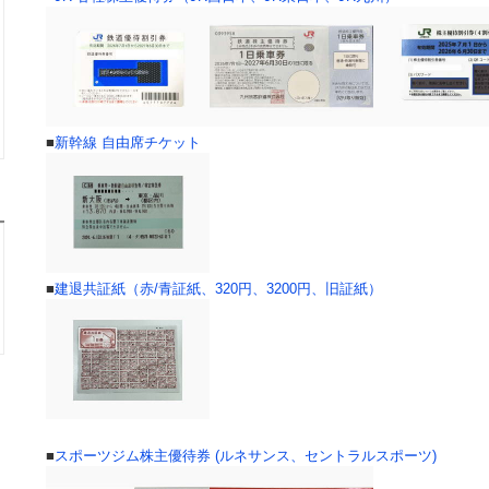
■
新幹線 自由席チケット
■
建退共証紙（赤/青証紙、320円、3200円、旧証紙）
■
スポーツジム株主優待券 (ルネサンス、セントラルスポーツ)