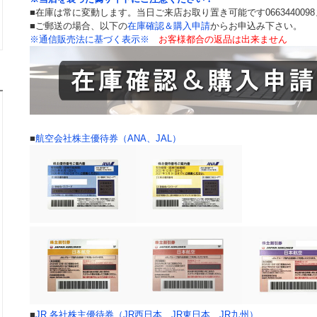
■在庫は常に変動します。当日ご来店お取り置き可能です066344009
■ご郵送の場合、以下の
在庫確認＆購入申請
からお申込み下さい。
※通信販売法に基づく表示※
お客様都合の返品は出来ません
■
航空会社株主優待券（ANA、JAL）
■
JR 各社株主優待券（JR西日本、JR東日本、JR九州）