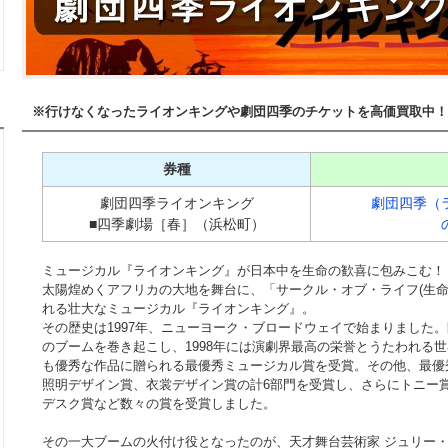
※行けなくなったライオンキングや劇団四季のチケットを高価買取中！
券種
劇団四季ライオンキング
劇団四季（
■四季劇場［春］（浜松町）
ミュージカル『ライオンキング』が日本中を生命の歓喜に包みこむ！
太陽煌めくアフリカの大地を舞台に、「サークル・オブ・ライフ(生命
れる壮大なミュージカル『ライオンキング』。
その歴史は1997年、ニューヨーク・ブロードウェイで始まりました
のブームを巻き起こし、1998年には演劇界最高の栄誉とうたわれる
も優秀な作品に贈られる最優秀ミュージカル賞を受賞。その他、最優
照明デザイン賞、衣裳デザイン賞の計6部門を受賞し、さらにトニー
デスク賞など数々の賞を受賞しました。
その一大ブームの火付け役となったのが、天才舞台芸術家 ジュリー