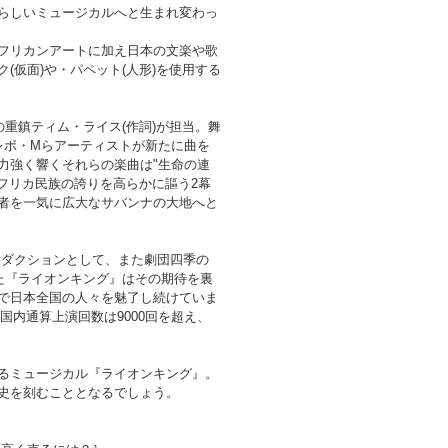
らしいミュージカルへと生まれ変わっ
フリカンアートに加え日本の文楽や歌
仮面)や・パペット(人形)を使用する
重鎮ティム・ライス(作詞)が担当。舞
レボ・Mらアーティストが新たに曲を
力強く響くそれらの楽曲は"生命の連
フリカ民族の誇りを高らかに謳う2幕
者を一気に広大なサバンナの大地へと
プロダクションとして、また劇団四季の
た『ライオンキング』はその期待を裏
で日本全国の人々を魅了し続けていま
国内通算上演回数は9000回を超え、
るミュージカル『ライオンキング』。
史を刻むこととなるでしょう。