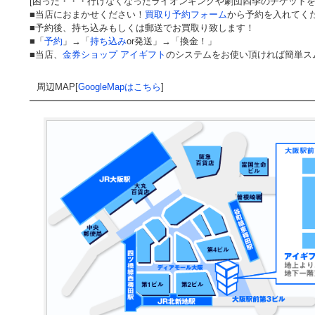
[困った・・・行けなくなったライオンキングや劇団四季のチケット
■当店におまかせください！
買取り予約フォーム
から予約を入れてく
■予約後、持ち込みもしくは郵送でお買取り致します！
■「
予約
」→「
持ち込み
or発送」→「換金！」
■当店、
金券ショップ アイギフト
のシステムをお使い頂ければ簡単ス
周辺MAP[
GoogleMapはこちら
]