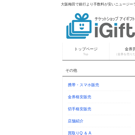
大阪梅田で銀行より手数料が安いニュージーラ
トップページ
金券
Top
（金券を売り
その他
携帯・スマホ販売
金券格安販売
切手格安販売
店舗紹介
買取りQ ＆ A