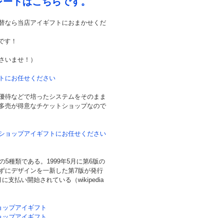
レートはこちらです。
両替なら当店アイギフトにおまかせくだ
です！
下さいませ！）
トにお任せください
優待などで培ったシステムをそのまま
多売が得意なチケットショップなので
トショップアイギフトにお任せください
00の5種類である。1999年5月に第6版の
ずにデザインを一新した第7版が発行
5月に支払い開始されている（wikipedia
ョップアイギフト
ョップアイギフト