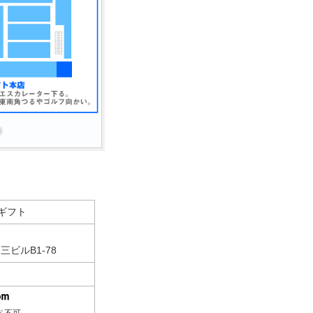
ギフト
三ビルB1-78
ペ不可