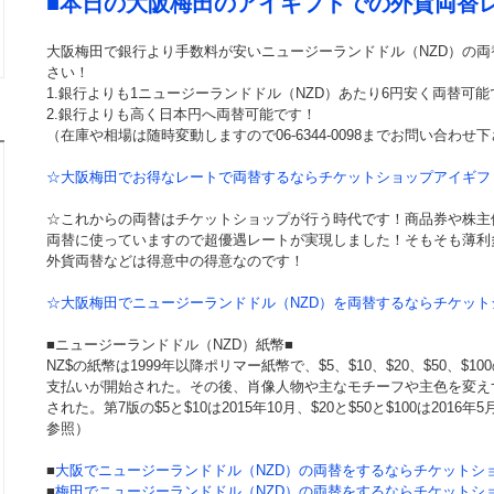
■本日の大阪梅田のアイギフトでの外貨両替
大阪梅田で銀行より手数料が安いニュージーランドドル（NZD）の
さい！
1.銀行よりも1ニュージーランドドル（NZD）あたり6円安く両替可能
2.銀行よりも高く日本円へ両替可能です！
（在庫や相場は随時変動しますので06-6344-0098までお問い合わせ
☆大阪梅田でお得なレートで両替するならチケットショップアイギフ
☆これからの両替はチケットショップが行う時代です！商品券や株主
両替に使っていますので超優遇レートが実現しました！そもそも薄利
外貨両替などは得意中の得意なのです！
☆大阪梅田でニュージーランドドル（NZD）を両替するならチケッ
■ニュージーランドドル（NZD）紙幣■
NZ$の紙幣は1999年以降ポリマー紙幣で、$5、$10、$20、$50、$1
支払いが開始された。その後、肖像人物や主なモチーフや主色を変え
された。第7版の$5と$10は2015年10月、$20と$50と$100は2016年
参照）
■
大阪でニュージーランドドル（NZD）の両替をするならチケットシ
■
梅田でニュージーランドドル（NZD）の両替をするならチケットシ