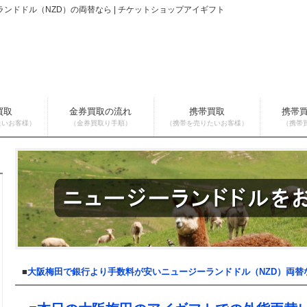
ンドドル（NZD）の両替なら | チケットショップアイギフト
買取
金券買取の流れ
携帯買取
携帯
たいお客様）
（金券買取り手順）
（携帯を売りたいお客様）
（携帯
■
大阪梅田で銀行より手数料が安いニュージーランドドル（NZD）両替