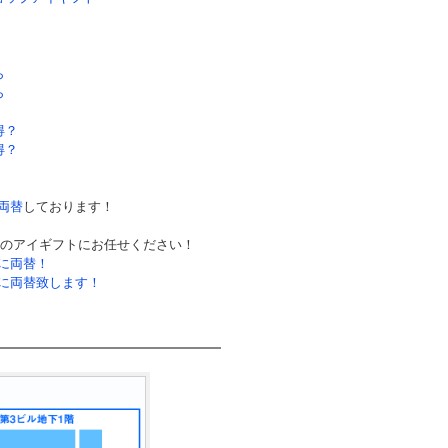
ら
ら
得？
得？
両替
しております！
1のアイギフトにお任せください！
に両替！
に両替致します！