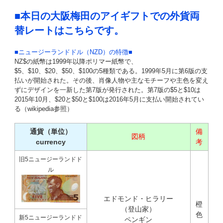
■本日の大阪梅田のアイギフトでの外貨両
替レートはこちらです。
■ニュージーランドドル（NZD）の特徴■
NZ$の紙幣は1999年以降ポリマー紙幣で、
$5、$10、$20、$50、$100の5種類である。1999年5月に第6版の支
払いが開始された。その後、肖像人物や主なモチーフや主色を変え
ずにデザインを一新した第7版が発行された。第7版の$5と$10は
2015年10月、$20と$50と$100は2016年5月に支払い開始されてい
る（wikipedia参照）
通貨（単位）
備
図柄
currency
考
旧5ニュージーランドド
ル
エドモンド・ヒラリー
橙
（登山家）
色
新5ニュージーランドド
ペンギン