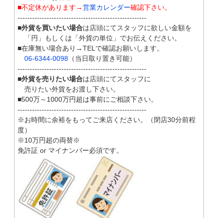
■不定休があります→
営業カレンダー
確認下さい。
-----------------------------------------------------
■
外貨を買いたい場合
は店頭にてスタッフに欲しい金額を
「円」もしくは「外貨の単位」でお伝えください。
■在庫無い場合あり→TELで確認お願いします。
06-6344-0098
（当日取り置き可能）
-----------------------------------------------------
■
外貨を売りたい場合
は店頭にてスタッフに
売りたい外貨をお渡し下さい。
■500万～1000万円超は事前にご相談下さい。
-----------------------------------------------------
※お時間に余裕をもってご来店ください。（閉店30分前程
度）
※10万円超の両替※
免許証 or マイナンバー必須です。