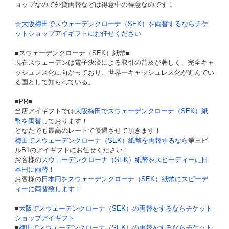
ョップなので外貨両替などは得意中の得意なのです！
☆大阪梅田でスウェーデンクローナ（SEK）を両替するならチケ
ットショップアイギフトにお任せください
■スウェーデンクローナ（SEK）紙幣■
現在スウェーデンは電子決済による取引の普及が著しく、完全キャ
ッシュレス化に向かっており、世界一キャッシュレス化が進んでい
る国として知られている。
■PR■
当店アイギフトでは
大阪梅田でスウェーデンクローナ（SEK）紙
幣を両替
しております！
どなたでも最高のレートで優遇させて頂きます！
梅田でスウェーデンクローナ（SEK）紙幣を両替するなら
第三ビ
ルB1のアイギフトにお任せください！
お客様の
スウェーデンクローナ（SEK）紙幣をスピーディーに日
本円に両替！
お客様の
日本円をスウェーデンクローナ（SEK）紙幣にスピーデ
ィーに両替致します！
■
大阪でスウェーデンクローナ（SEK）の両替をするならチケット
ショップアイギフト
■
梅田でスウェーデンクローナ（SEK）の両替をするならチケット