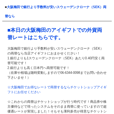
■
大阪梅田で銀行より手数料が安いスウェーデンクローナ（SEK）両
替なら
■本日の大阪梅田のアイギフトでの外貨両
替レートはこちらです。
大阪梅田で銀行より手数料が安いスウェーデンクローナ（SEK）
の両替なら当店アイギフトにおまかせください！
1.銀行よりも1スウェーデンクローナ（SEK）あたり0.40円安く両
替可能です！
2.銀行よりも高く日本円へ両替可能です！
（在庫や相場は随時変動しますので06-6344-0098までお問い合わせ
下さいませ！）
☆大阪梅田でお得なレートで両替するならチケットショップアイギ
フトにお任せください
☆これからの両替はチケットショップが行う時代です！商品券や株
主優待などで培ったシステムをそのまま両替に使っていますので超
優遇レートが実現しました！そもそも薄利多売が得意なチケットシ