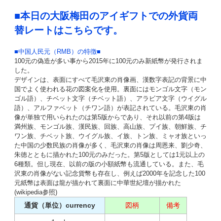
■本日の大阪梅田のアイギフトでの外貨両
替レートはこちらです。
■中国人民元（RMB）の特徴■
100元の偽造が多い事から2015年に100元のみ新紙幣が発行されま
した。
デザインは、表面にすべて毛沢東の肖像画、漢数字表記の背景に中
国でよく使われる花の図案化を使用。裏面にはモンゴル文字（モン
ゴル語）、チベット文字（チベット語）、アラビア文字（ウイグル
語）、アルファベット（チワン語）が表記されている。毛沢東の肖
像が単独で用いられたのは第5版からであり、それ以前の第4版は
満州族、モンゴル族、漢民族、回族、高山族、プイ族、朝鮮族、チ
ワン族、チベット族、ウイグル族、イ族、トン族、ミャオ族といっ
た中国の少数民族の肖像が多く、毛沢東の肖像は周恩来、劉少奇、
朱徳とともに描かれた100元のみだった。第5版としては1元以上の
6種類。但し現在、以前の版の小額紙幣も流通している。また、毛
沢東の肖像がない記念貨幣も存在し、例えば2000年を記念した100
元紙幣は表面は龍が描かれて裏面に中華世紀壇が描かれた
(wikipedia参照)
通貨（単位）currency
図柄
備考