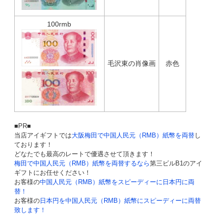
100rmb
毛沢東の肖像画
赤色
■PR■
当店アイギフトでは
大阪梅田で中国人民元（RMB）紙幣を両替
し
ております！
どなたでも最高のレートで優遇させて頂きます！
梅田で中国人民元（RMB）紙幣を両替するなら
第三ビルB1のアイ
ギフトにお任せください！
お客様の
中国人民元（RMB）紙幣をスピーディーに日本円に両
替！
お客様の
日本円を中国人民元（RMB）紙幣にスピーディーに両替
致します！