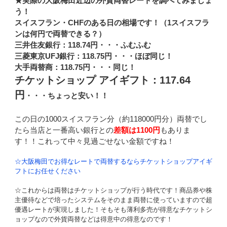
★実際の大阪梅田近辺の外貨両替レートを調べてみましょ
う！
スイスフラン・CHFのある日の相場です！（1スイスフラ
ンは何円で両替できる？）
三井住友銀行：118.74円・・・ふむふむ
三菱東京UFJ銀行：118.75円・・・ほぼ同じ！
大手両替商：118.75円・・・同じ！
チケットショップ アイギフト：117.64
円
・・・ちょっと安い！！
この日の1000スイスフラン分（約118000円分）両替でし
たら当店と一番高い銀行との
差額は1100円
もありま
す！！これって中々見過ごせない金額ですね！
☆大阪梅田でお得なレートで両替するならチケットショップアイギ
フトにお任せください
☆これからは両替はチケットショップが行う時代です！商品券や株
主優待などで培ったシステムをそのまま両替に使っていますので超
優遇レートが実現しました！そもそも薄利多売が得意なチケットシ
ョップなので外貨両替などは得意中の得意なのです！