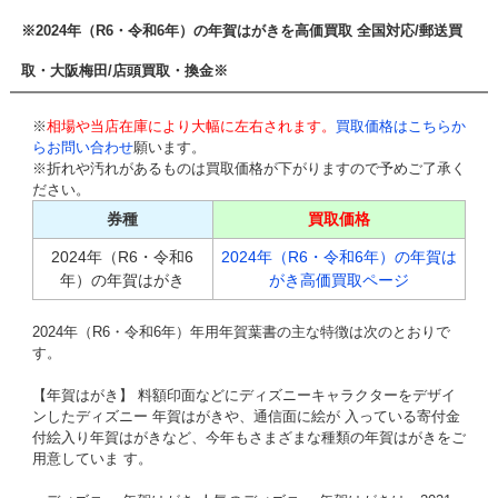
※2024年（R6・令和6年）の年賀はがきを高価買取 全国対応/郵送買
取・大阪梅田/店頭買取・換金※
※
相場や当店在庫により大幅に左右されます。
買取価格はこちらか
らお問い合わせ
願います。
※折れや汚れがあるものは買取価格が下がりますので予めご了承く
ださい。
券種
買取価格
2024年（R6・令和6
2024年（R6・令和6年）の年賀は
年）の年賀はがき
がき高価買取ページ
2024年（R6・令和6年）年用年賀葉書の主な特徴は次のとおりで
す。
【年賀はがき】 料額印面などにディズニーキャラクターをデザイ
ンしたディズニー 年賀はがきや、通信面に絵が 入っている寄付金
付絵入り年賀はがきなど、今年もさまざまな種類の年賀はがきをご
用意していま す。