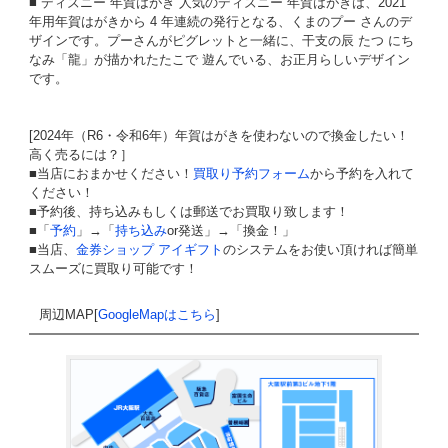
■ ディズニー 年賀はがき 人気のディズニー 年賀はがきは、2021
年用年賀はがきから 4 年連続の発行となる、くまのプー さんのデ
ザインです。プーさんがピグレットと一緒に、干支の辰 たつ にち
なみ「龍」が描かれたたこで 遊んでいる、お正月らしいデザイン
です。
[2024年（R6・令和6年）年賀はがきを使わないので換金したい！
高く売るには？］
■当店におまかせください！
買取り予約フォーム
から予約を入れて
ください！
■予約後、持ち込みもしくは郵送でお買取り致します！
■「
予約
」→「
持ち込み
or発送」→「換金！」
■当店、
金券ショップ アイギフト
のシステムをお使い頂ければ簡単
スムーズに買取り可能です！
周辺MAP[
GoogleMapはこちら
]